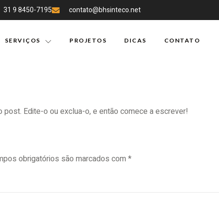
31 9 8450-7195
contato@bhsinteco.net
SERVIÇOS
PROJETOS
DICAS
CONTATO
 post. Edite-o ou exclua-o, e então comece a escrever!
pos obrigatórios são marcados com
*