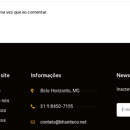
ma vez que eu comentar.
site
Informações
News
Inscre
e
Belo Horizonte, MG
 nós
31 9 8450-7195
ços
tos
contato@bhsinteco.net